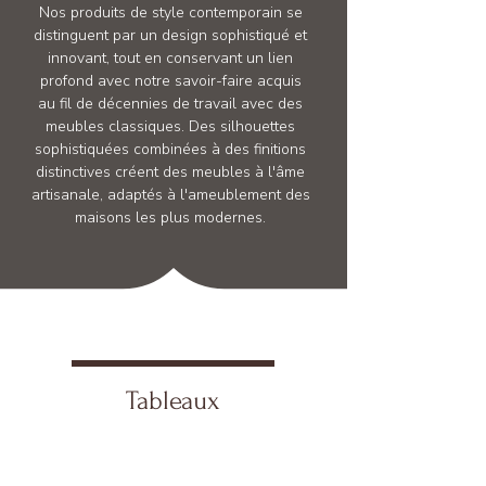
Nos produits de style contemporain se
distinguent par un design sophistiqué et
innovant, tout en conservant un lien
profond avec notre savoir-faire acquis
au fil de décennies de travail avec des
meubles classiques. Des silhouettes
sophistiquées combinées à des finitions
distinctives créent des meubles à l'âme
artisanale, adaptés à l'ameublement des
maisons les plus modernes.
Tableaux