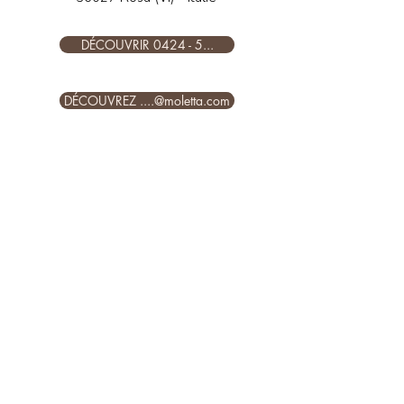
DÉCOUVRIR 0424 - 5...
DÉCOUVREZ ....@moletta.com
SUIVEZ-NOUS SUR NOS
CANAUX SOCIAUX !