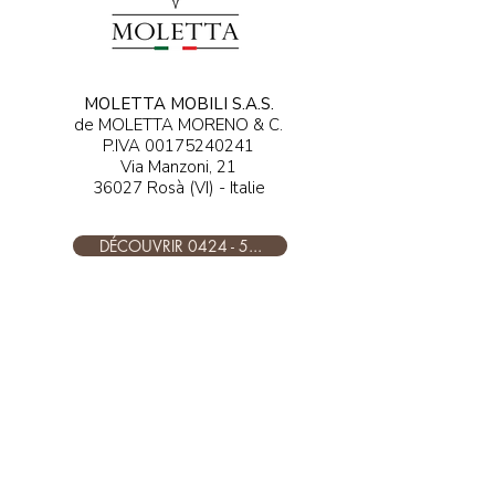
MOLETTA MOBILI S.A.S.
de MOLETTA MORENO & C.
P.IVA
00175240241
Via Manzoni, 21
36027 Rosà (VI) - Italie
DÉCOUVRIR 0424 - 5...
DÉCOUVREZ ....@moletta.com