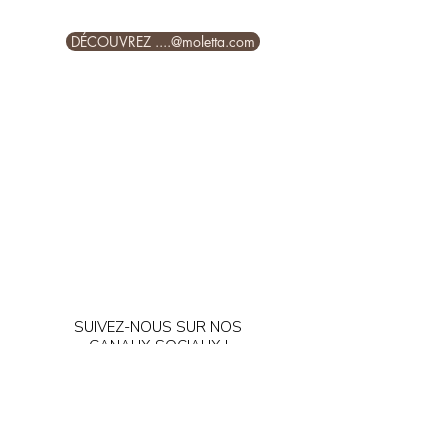
DÉCOUVREZ ....@moletta.com
SUIVEZ-NOUS SUR NOS
CANAUX SOCIAUX !
Politique de confidentialité