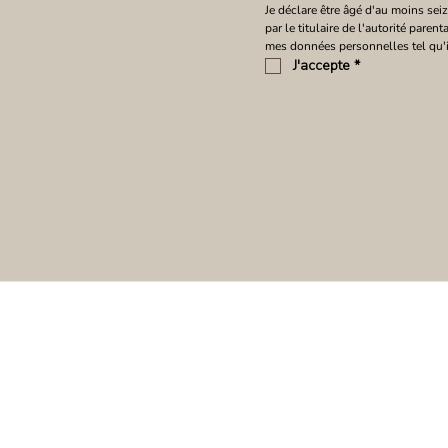
Je déclare être âgé d'au moins seize
par le titulaire de l'autorité paren
mes données personnelles tel qu'i
J'accepte
*