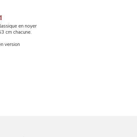
1
classique en noyer
53 cm chacune.
en version
115 cm