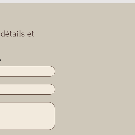
détails et
*