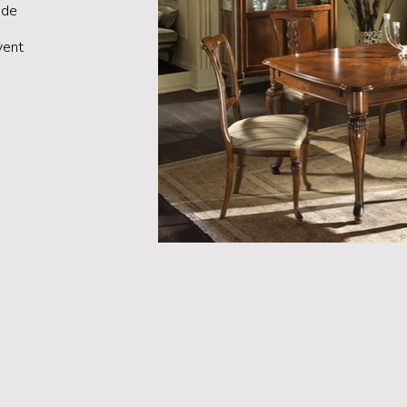
 de
vent