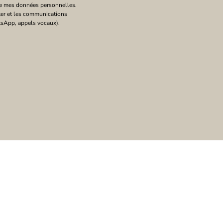
e mes données personnelles. 
ter et les communications 
sApp, appels vocaux).