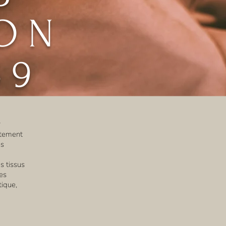
ION
69
r
itement
ns
s tissus
es
tique,