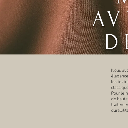
AV
D
Nous avon
élégance,
les textu
classiqu
Pour le r
de haute
traitemen
durabilit