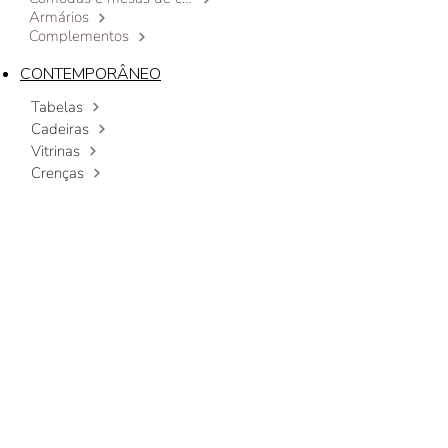
Armários
Complementos
CONTEMPORÂNEO
Tabelas
Cadeiras
Vitrinas
Crenças
Estantes modulares
Mesas de centro
Camas
Cómodas e mesas de cabeceira de luxo
Armários
Complementos
LOJA
CONTACTO