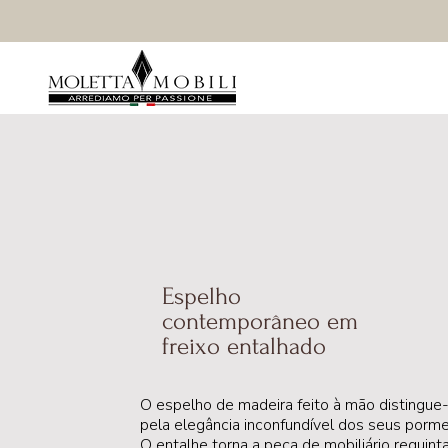
Espelho
contemporâneo em
freixo entalhado
O espelho de madeira feito à mão distingue
pela elegância inconfundível dos seus porm
O entalhe torna a peça de mobiliário requint