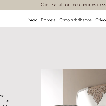
Clique aqui para descobrir os nos
Início
Empresa
Como trabalhamos
Colec
-se
enores.
ada e