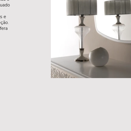
quado
s e
ção.
fera