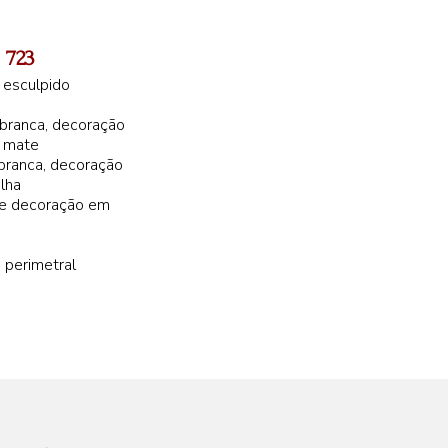
 723
 esculpido
branca, decoração
a mate
branca, decoração
lha
 e decoração em
 perimetral