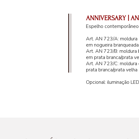
ANNIVERSARY | AN
Espelho contemporâneo
Art. AN 723/A: moldura 
em nogueira branquead
Art. AN 723/B: moldura 
em prata branca/prata ve
Art. AN 723/C: moldura
prata branca/prata velha
Opcional: iluminação LED
92 cm