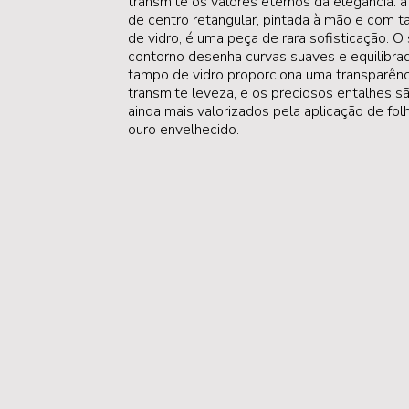
transmite os valores eternos da elegância: 
de centro retangular, pintada à mão e com 
de vidro, é uma peça de rara sofisticação. O
contorno desenha curvas suaves e equilibrad
tampo de vidro proporciona uma transparênc
transmite leveza, e os preciosos entalhes s
ainda mais valorizados pela aplicação de fol
ouro envelhecido.