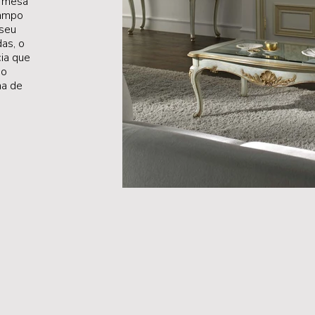
a mesa
tampo
 seu
as, o
ia que
ão
ha de