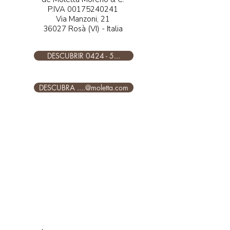
P.IVA
00175240241
Via Manzoni, 21
36027 Rosà (VI) - Italia
DESCUBRIR 0424 - 5...
DESCUBRA ....@moletta.com