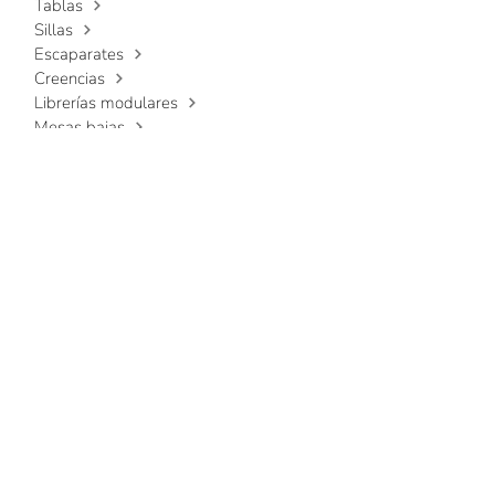
Tablas
Sillas
Escaparates
Creencias
Librerías modulares
Mesas bajas
Camas
Cómodas y mesillas de noche
Armarios
Complementos
SALIDA
CONTACTO
Escríbanos para saber cómo
podemos ayudarle a elegir
sus muebles.
Nombre
*
Apellido
*