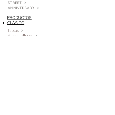
STREET
ANNIVERSARY
PRODUCTOS
CLÁSICO
Tablas
Sillas y sillones
Creencias
Escaparates
Consola
Escrito
Librerías modulares
Mesas bajas
Camas
Cómodas y mesillas de noche
Armarios
Complementos
CONTEMPORÁNEO
Tablas
Sillas
Escaparates