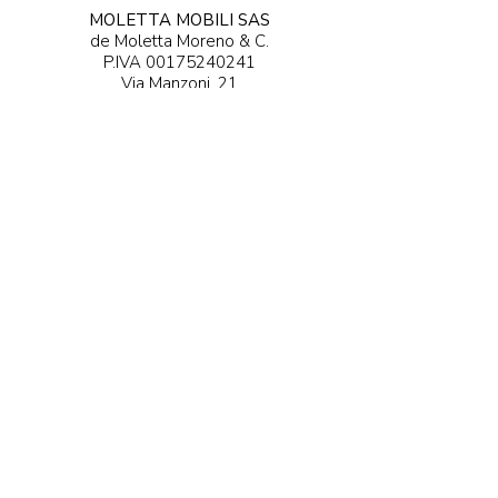
MOLETTA MOBILI SAS
de Moletta Moreno & C.
P.IVA
00175240241
Via Manzoni, 21
36027 Rosà (VI) - Italia
DESCUBRIR 0424 - 5...
DESCUBRA ....@moletta.com