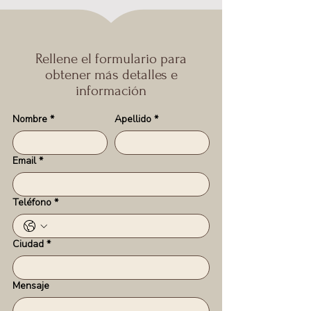
Rellene el formulario para
obtener más detalles e
información
Nombre
*
Apellido
*
Email
*
Teléfono
*
Ciudad
*
Mensaje