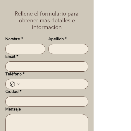
Rellene el formulario para
obtener más detalles e
información
Nombre
*
Apellido
*
Email
*
Teléfono
*
Ciudad
*
Mensaje