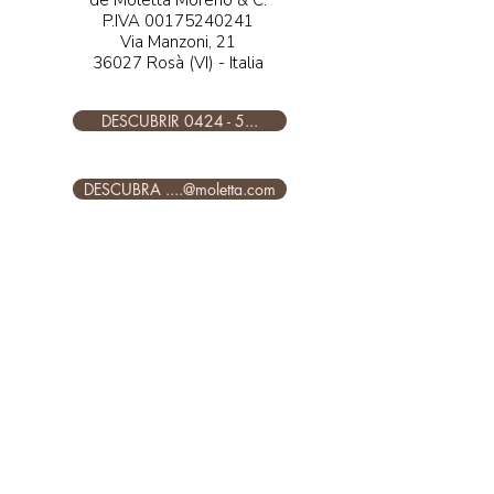
de Moletta Moreno & C.
P.IVA
00175240241
Via Manzoni, 21
36027 Rosà (VI) - Italia
DESCUBRIR 0424 - 5...
DESCUBRA ....@moletta.com