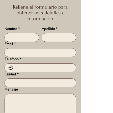
Rellene el formulario para
obtener más detalles e
información
Nombre
*
Apellido
*
Email
*
Teléfono
*
Ciudad
*
Mensaje