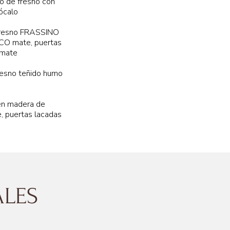
 de fresno con
zócalo
fresno FRASSINO
O mate, puertas
 mate
resno teñido humo
 en madera de
, puertas lacadas
54 cm
94 cm
ALES