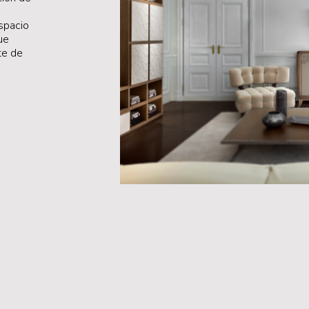
spacio
ue
te de