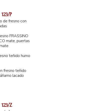
123/P
 de fresno con
ladas
fresno FRASSINO
O mate, puertas
 mate
resno teñido humo
en fresno teñido
cáñamo lacado
54 cm
98 cm
123/Z