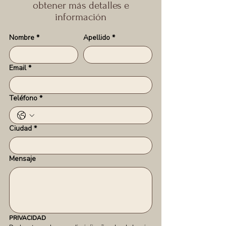
obtener más detalles e
información
Nombre
*
Apellido
*
Email
*
Teléfono
*
Ciudad
*
Mensaje
PRIVACIDAD