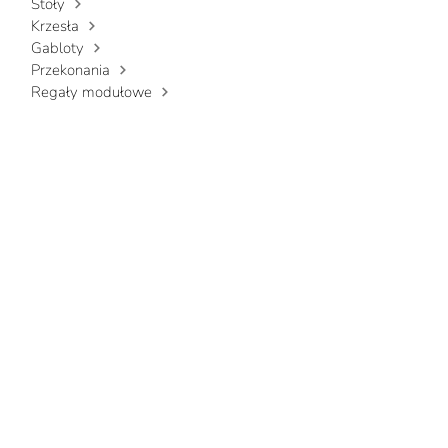
Stoły
Krzesła
Gabloty
Przekonania
Regały modułowe
Stoliki kawowe
Łóżka
Komody i stoliki nocne
Szafki
Uzupełnienia
OUTLET
KONTAKT
Napisz do nas, aby
dowiedzieć się, jak możemy
Ci pomóc w wyborze mebli.
Nazwa
*
Nazwisko
*