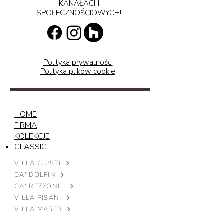
KANAŁACH
SPOŁECZNOŚCIOWYCH!
Polityka prywatności
Polityka plików cookie
HOME
FIRMA
KOLEKCJE
CLASSIC
VILLA GIUSTI
CA' DOLFIN
CA' REZZONICO
VILLA PISANI
VILLA MASER