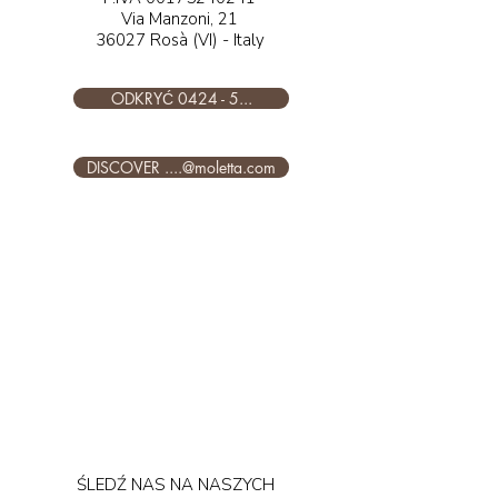
Via Manzoni, 21
36027 Rosà (VI) - Italy​​​
ODKRYĆ 0424 - 5...
DISCOVER ....@moletta.com
ŚLEDŹ NAS NA NASZYCH