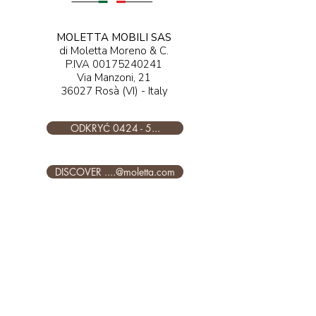
MOLETTA MOBILI SAS
di Moletta Moreno & C.
P.IVA
00175240241
Via Manzoni, 21
36027 Rosà (VI) - Italy​​​
ODKRYĆ 0424 - 5...
DISCOVER ....@moletta.com