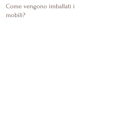
Come vengono imballati i
mobili?
Per evitare qualsiasi tipo di danneggiamento
durante la fase del trasporto, utilizziamo vari
materiali durante l’imballo dei mobili: supporti
di cartone e di polistirolo, strati di air ball. I
piani in marmo invece vengono trasportati
all’interno di sicure casse di legno.
Załaduj więcej...