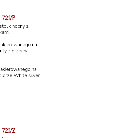
721/P
tolik nocny z
kami.
 lakierowanego na
ronty z orzecha
 lakierowanego na
kolorze White silver
721/Z