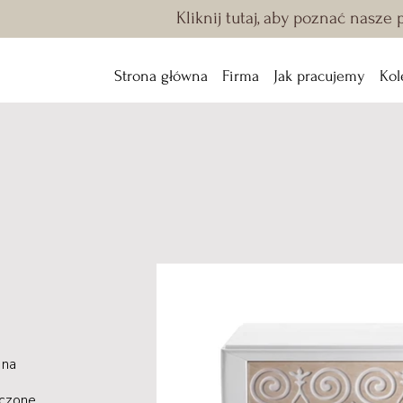
Kliknij tutaj, aby poznać nasze
Strona główna
Firma
Jak pracujemy
Kol
 na
czone