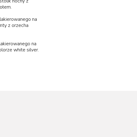
tolik nocny z
kołem.
40 cm
 lakierowanego na
ronty z orzecha
 lakierowanego na
olorze white silver.
40 cm