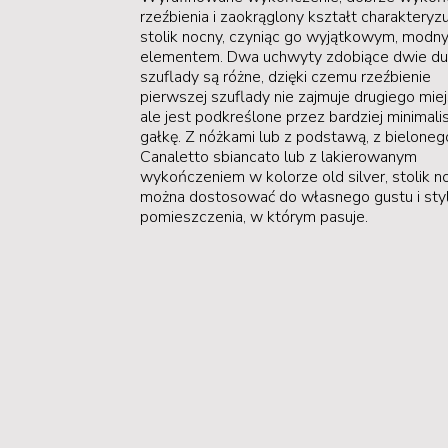
rzeźbienia i zaokrąglony kształt charakteryzu
stolik nocny, czyniąc go wyjątkowym, modn
elementem. Dwa uchwyty zdobiące dwie d
szuflady są różne, dzięki czemu rzeźbienie
pierwszej szuflady nie zajmuje drugiego miej
ale jest podkreślone przez bardziej minimali
gałkę. Z nóżkami lub z podstawą, z bielone
Canaletto sbiancato lub z lakierowanym
wykończeniem w kolorze old silver, stolik n
można dostosować do własnego gustu i sty
pomieszczenia, w którym pasuje.