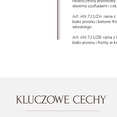
Nowoczesny jesionowy s
dwiema szufladami i co
Art. AN 721/ZA: rama z
56 cm
biało jesionu i bielone f
włoskiego.
Art. AN 721/ZB: rama z
biało jesionu i fronty w k
57 cm
KLUCZOWE CECHY
53 cm