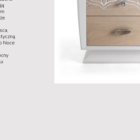
ją
ym
uże
sca,
styczną
go Noce
ocny
lu