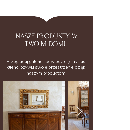
NASZE PRODUKTY W
TWOIM DOMU
Przeglądaj galerię i dowiedz się, jak nasi
klienci ożywili swoje przestrzenie dzięki
naszym produktom.