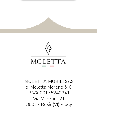
MOLETTA MOBILI SAS
di Moletta Moreno & C.
P.IVA
00175240241
Via Manzoni, 21
36027 Rosà (VI) - Italy​​​
ODKRYĆ 0424 - 5...