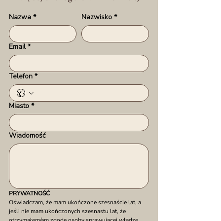
Nazwa
*
Nazwisko
*
Email
*
Telefon
*
Miasto
*
Wiadomość
PRYWATNOŚĆ
Oświadczam, że mam ukończone szesnaście lat, a 
jeśli nie mam ukończonych szesnastu lat, że 
otrzymałem/am zgodę osoby sprawującej władzę 