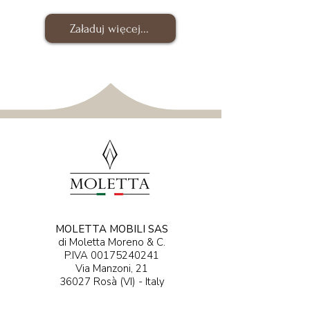
Załaduj więcej...
MOLETTA MOBILI SAS
di Moletta Moreno & C.
P.IVA
00175240241
Via Manzoni, 21
36027 Rosà (VI) - Italy​​​