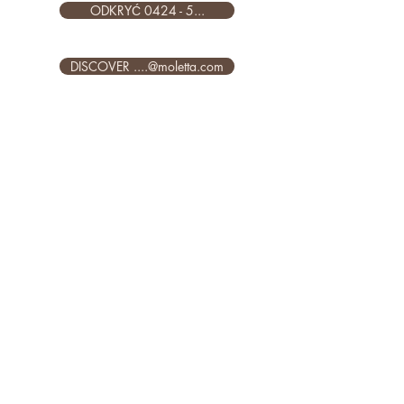
ODKRYĆ 0424 - 5...
DISCOVER ....@moletta.com
ŚLEDŹ NAS NA NASZYCH
KANAŁACH
SPOŁECZNOŚCIOWYCH!