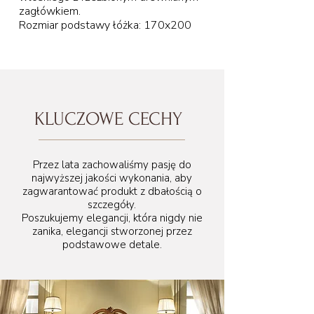
zagłówkiem.
Rozmiar podstawy łóżka: 170x200
182 cm
KLUCZOWE CECHY
Przez lata zachowaliśmy pasję do
170 misura rete
najwyższej jakości wykonania, aby
zagwarantować produkt z dbałością o
szczegóły.
Poszukujemy elegancji, która nigdy nie
zanika, elegancji stworzonej przez
podstawowe detale.