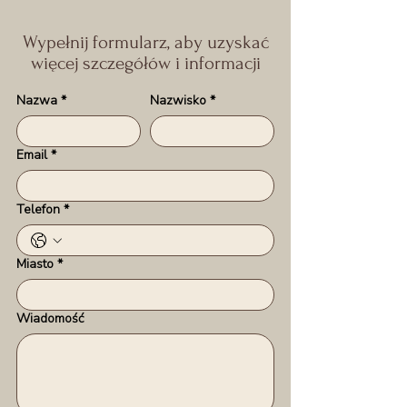
Wypełnij formularz, aby uzyskać
więcej szczegółów i informacji
Nazwa
*
Nazwisko
*
Email
*
Telefon
*
Miasto
*
Wiadomość