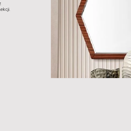
z
kcji.