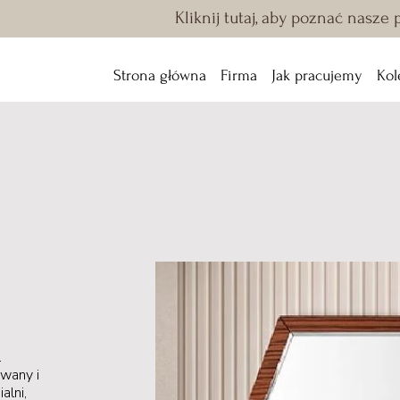
Kliknij tutaj, aby poznać nasze
Strona główna
Firma
Jak pracujemy
Kol
o
.
owany i
alni,