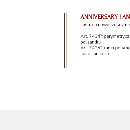
ANNIVERSARY | AN
Lustro o nowoczesnym k
Art. 743/P: perymetrycz
palisandru
Art. 743/C: rama peryme
noce canaletto
118 cm