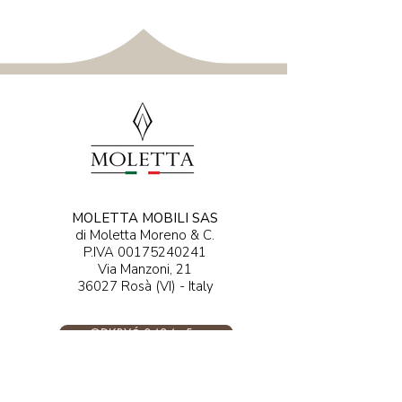
MOLETTA MOBILI SAS
di Moletta Moreno & C.
P.IVA
00175240241
Via Manzoni, 21
36027 Rosà (VI) - Italy​​​
ODKRYĆ 0424 - 5...
DISCOVER ....@moletta.com