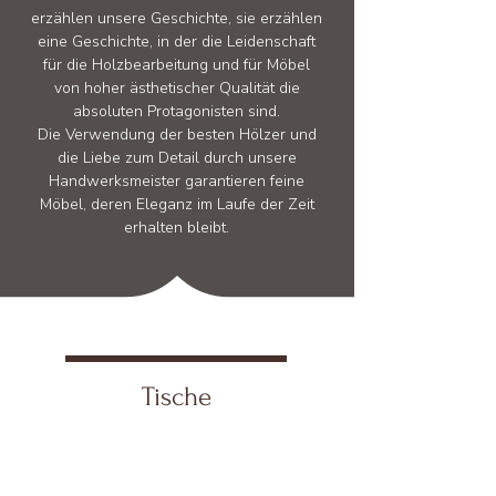
erzählen unsere Geschichte, sie erzählen
eine Geschichte, in der die Leidenschaft
für die Holzbearbeitung und für Möbel
von hoher ästhetischer Qualität die
absoluten Protagonisten sind.
Die Verwendung der besten Hölzer und
die Liebe zum Detail durch unsere
Handwerksmeister garantieren feine
Möbel, deren Eleganz im Laufe der Zeit
erhalten bleibt.
Tische