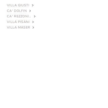
VILLA GIUSTI
CA' DOLFIN
CA' REZZONICO
VILLA PISANI
VILLA MASER
KONTEMPORÄR
VILLA FOSCARI
STREET
ANNIVERSARY
PRODUKTE
CLASSIC
Tische
Stühle und Sessel
Überzeugungen
Schaukästen
Konsole
Geschrieben
Modulare Bücherregale