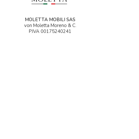
MOLETTA MOBILI SAS
von Moletta Moreno & C.
P.IVA
00175240241
Über Manzoni, 21
36027 Rosà (VI) - Italien
0424 ENTDECKEN - 5...
ENTDECKEN ....@moletta.com