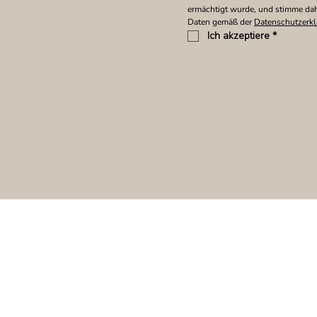
ermächtigt wurde, und stimme dah
Daten gemäß der 
Datenschutzerkl
Ich akzeptiere
*