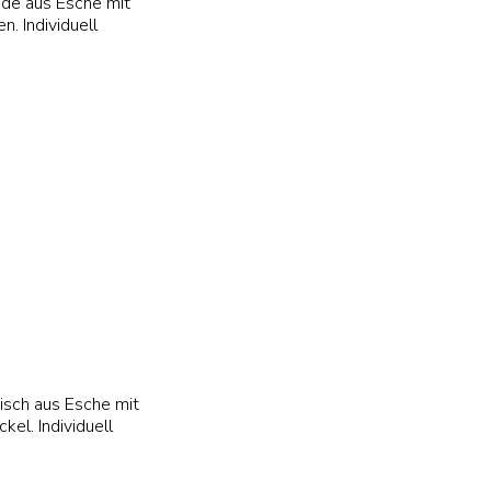
de aus Esche mit
n. Individuell
56 cm
isch aus Esche mit
el. Individuell