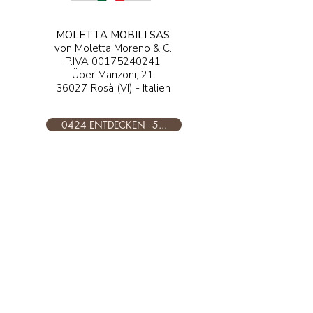
MOLETTA MOBILI SAS
von Moletta Moreno & C.
P.IVA
00175240241
Über Manzoni, 21
36027 Rosà (VI) - Italien
0424 ENTDECKEN - 5...
ENTDECKEN ....@moletta.com