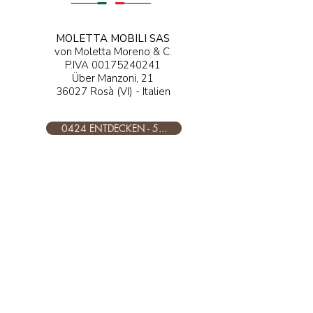
MOLETTA MOBILI SAS
von Moletta Moreno & C.
P.IVA
00175240241
Über Manzoni, 21
36027 Rosà (VI) - Italien
0424 ENTDECKEN - 5...
ENTDECKEN ....@moletta.com