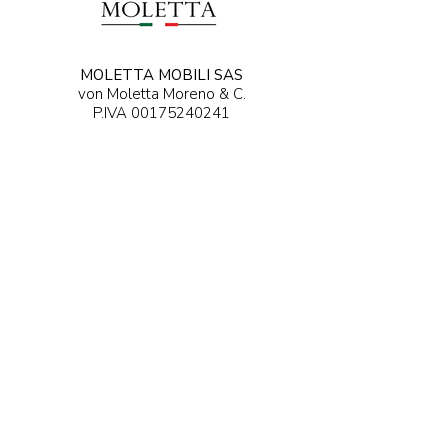
MOLETTA MOBILI SAS
von Moletta Moreno & C.
P.IVA
00175240241
Über Manzoni, 21
36027 Rosà (VI) - Italien
0424 ENTDECKEN - 5...
ENTDECKEN ....@moletta.com