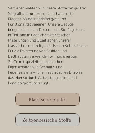
Seit jeher wählen wir unsere Stoffe mit größter
Sorgfalt aus, um Möbel zu schaffen, die
Eleganz, Widerstandsfähigkeit und
Funktionalität vereinen. Unsere Bezüge
bringen die feinen Texturen der Stoffe gekonnt
in Einklang mit den charakteristischen
Maserungen und Oberflächen unserer
klassischen und zeitgenössischen Kollektionen.
Für die Polsterung von Stühlen und
Betthaupten verwenden wir hochwertige
Stoffe mit speziellen technischen
Eigenschaften wie Schmutz- und
Feuerresistenz – für ein ästhetisches Erlebnis,
das ebenso durch Alltagstauglichkeit und
Langlebigkeit überzeugt.
Klassische Stoffe
Zeitgenössische Stoffe