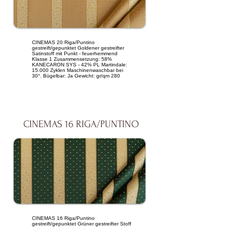
CINEMAS 20 Riga/Puntino
gestreift/gepunktet Goldener gestreifter
Satinstoff mit Punkt - feuerhemmend
Klasse 1 Zusammensetzung: 58%
KANECARON SYS - 42% PL Martindale:
15.000 Zyklen Maschinenwaschbar bei
30°. Bügelbar: Ja Gewicht: gr/qm 280
CINEMAS 16 RIGA/PUNTINO
CINEMAS 16 Riga/Puntino
gestreift/gepunktet Grüner gestreifter Stoff