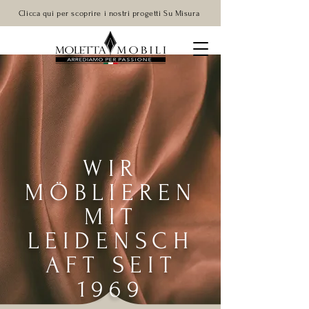
Clicca qui per scoprire i nostri progetti Su Misura
WIR
MÖBLIEREN
MIT
LEIDENSCH
AFT SEIT
1969