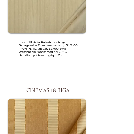
Fuoco 10 Unito Unifarbener beiger
Satingewebe Zusammensetzung: 54% CO
- 46% PL Martindale: 15.000 Zyklen
Waschbar im Wasserbad bei 30° C
Bügelbar: ja Gewicht gr/qm: 268
CINEMAS 18 RIGA