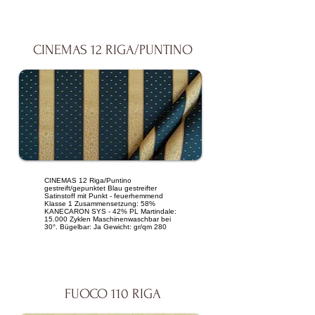
CINEMAS 12 RIGA/PUNTINO
CINEMAS 12 Riga/Puntino
gestreift/gepunktet Blau gestreifter
Satinstoff mit Punkt - feuerhemmend
Klasse 1 Zusammensetzung: 58%
KANECARON SYS - 42% PL Martindale:
15.000 Zyklen Maschinenwaschbar bei
30°. Bügelbar: Ja Gewicht: gr/qm 280
FUOCO 110 RIGA