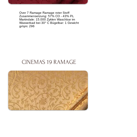
Over 7 Ramage Ramage roter Stoff
Zusammensetzung: 57% CO - 43% PL
Martindale: 15.000 Zyklen Waschbar im
Wasserbad bei 30° C Bügelbar: 1 Gewicht
gr/qm: 296
CINEMAS 19 RAMAGE
CINEMAS 19 RAMAGE Ramage goldener
Satinstoff - feuerhemmend Klasse 1
Zusammensetzung: 58% KANECARON
SYS - 42% PL Martindale: 15.000 Zyklen
Maschinenwaschbar bei 30°. Bügelbar: Ja
Gewicht: gr/qm 280