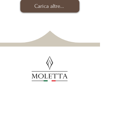
Carica altre...
MOLETTA MOBILI SAS
di Moletta Moreno & C.
P.IVA
00175240241
Via Manzoni, 21
36027 Rosà (VI) - Italy​​​
SCOPRI 0424 - 5...