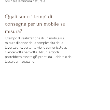
rovinare la finitura naturale.
Quali sono i tempi di
consegna per un mobile su
misura?
Il tempo di realizzazione di un mobile su
misura dipende dalla complessità della
lavorazione, pertanto viene comunicato al
cliente volta per volta. Alcuni articoli
potrebbero essere già pronti da lucidare o da
laccare a magazzino.
Come vengono imballati i
mobili?
Per evitare qualsiasi tipo di danneggiamento
durante la fase del trasporto, utilizziamo vari
materiali durante l’imballo dei mobili: supporti
di cartone e di polistirolo, strati di air ball. I
piani in marmo invece vengono trasportati