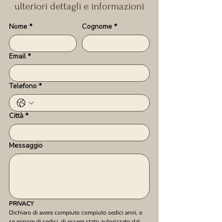
ulteriori dettagli e informazioni
Nome
*
Cognome
*
Email
*
Telefono
*
Città
*
Messaggio
PRIVACY
Dichiaro di avere compiuto compiuto sedici anni, e 
se minore di sedici, di essere stato autorizzato dal 