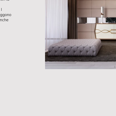
 I
reggono
anche
.