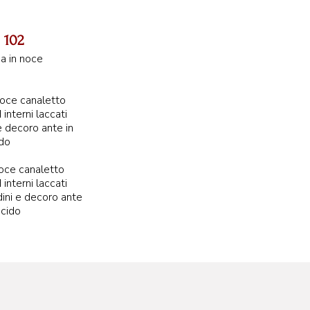
 102
 in noce
noce canaletto
interni laccati
e decoro ante in
50 cm
ido
noce canaletto
interni laccati
ini e decoro ante
ucido
m